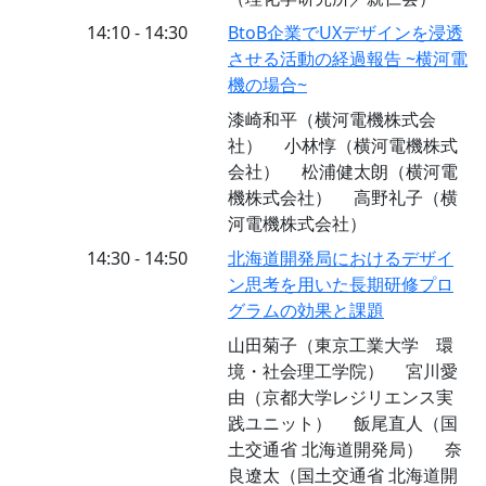
14:10 - 14:30
BtoB企業でUXデザインを浸透
させる活動の経過報告 ~横河電
機の場合~
漆崎和平（横河電機株式会
社） 小林惇（横河電機株式
会社） 松浦健太朗（横河電
機株式会社） 高野礼子（横
河電機株式会社）
14:30 - 14:50
北海道開発局におけるデザイ
ン思考を用いた長期研修プロ
グラムの効果と課題
山田菊子（東京工業大学 環
境・社会理工学院） 宮川愛
由（京都大学レジリエンス実
践ユニット） 飯尾直人（国
土交通省 北海道開発局） 奈
良遼太（国土交通省 北海道開