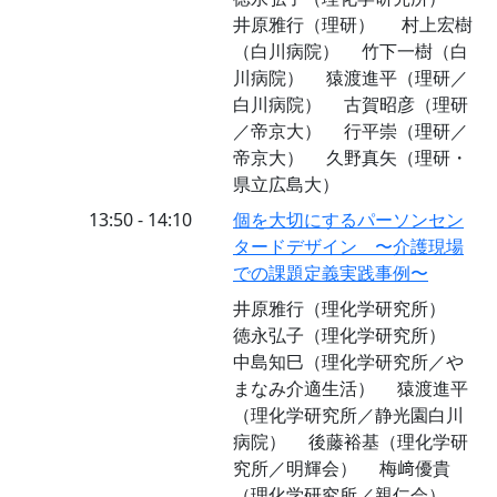
井原雅行（理研） 村上宏樹
（白川病院） 竹下一樹（白
川病院） 猿渡進平（理研／
白川病院） 古賀昭彦（理研
／帝京大） 行平崇（理研／
帝京大） 久野真矢（理研・
県立広島大）
13:50 - 14:10
個を大切にするパーソンセン
タードデザイン 〜介護現場
での課題定義実践事例〜
井原雅行（理化学研究所）
徳永弘子（理化学研究所）
中島知巳（理化学研究所／や
まなみ介適生活） 猿渡進平
（理化学研究所／静光園白川
病院） 後藤裕基（理化学研
究所／明輝会） 梅﨑優貴
（理化学研究所／親仁会）