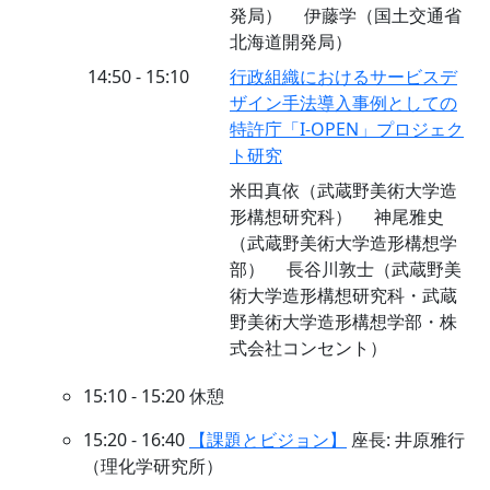
発局） 伊藤学（国土交通省
北海道開発局）
14:50 - 15:10
行政組織におけるサービスデ
ザイン手法導入事例としての
特許庁「I-OPEN」プロジェク
ト研究
米田真依（武蔵野美術大学造
形構想研究科） 神尾雅史
（武蔵野美術大学造形構想学
部） 長谷川敦士（武蔵野美
術大学造形構想研究科・武蔵
野美術大学造形構想学部・株
式会社コンセント）
15:10 - 15:20 休憩
15:20 - 16:40
【課題とビジョン】
座長: 井原雅行
（理化学研究所）