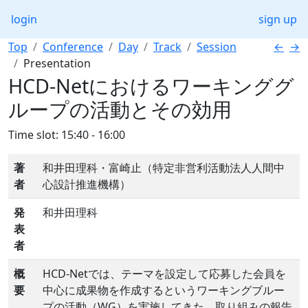
login
sign up
Top
Conference
Day
Track
Session
←
→
Presentation
HCD-Netにおけるワーキンググ
ループの活動とその効用
Time slot: 15:40 - 16:00
著
和井田理科・富崎止（特定非営利活動法人人間中
者
心設計推進機構）
発
和井田理科
表
者
概
HCD-Netでは、テーマを設定して応募した会員を
要
中心に成果物を作成するというワーキングブルー
プの活動（WG）を実施してきた。取り組みの報告