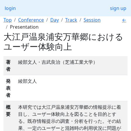
login
sign up
Top
Conference
Day
Track
Session
←
Presentation
大江戸温泉浦安万華郷における
ユーザー体験向上
著
綾部文人・吉武良治（芝浦工業大学）
者
発
綾部文人
表
者
概
本研究では大江戸温泉浦安万華郷の情報提示に着
要
目し、ユーザー体験向上を図ることを目的とす
る。既存情報提示の調査・分析を行った。その結
果、一定のユーザーと混雑時の利用状況に問題が