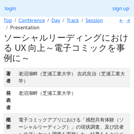
login
sign up
Top
Conference
Day
Track
Session
←
→
Presentation
ソーシャルリーディングにおけ
る UX 向上～電子コミックを事
例に～
著
老沼湖畔（芝浦工業大学） 吉武良治（芝浦工業大
者
学）
発
老沼湖畔（芝浦工業大学）
表
者
概
電子コミックアプリにおける「感想共有体験（ソ
要
ーシャルリーディング）」の現状調査、及び読者