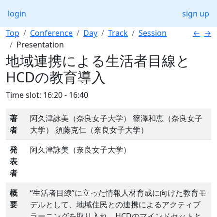
login
sign up
Top
Conference
Day
Track
Session
←
→
Presentation
地域連携による生活者目線と
HCDの教育導入
Time slot: 16:20 - 16:40
著
阿久津詠美（奈良女子大学） 篠澤和恵（奈良女子
者
大学） 須藤克仁（奈良女子大学）
発
阿久津詠美（奈良女子大学）
表
者
概
“生活者目線”に立った情報人材育成に向けた教育モ
要
デルとして、地域住民との連携によるアクティブ
ラーニングを取り入れ、HCDのマインドセットと