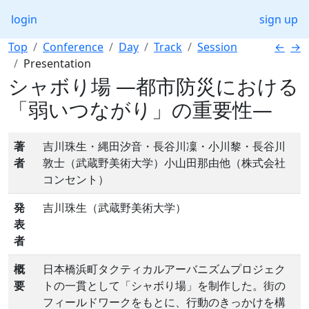
login
sign up
Top
Conference
Day
Track
Session
←
→
Presentation
シャボり場 ―都市防災における
「弱いつながり」の重要性―
著
吉川珠生・縄田汐音・長谷川凜・小川黎・長谷川
者
敦士（武蔵野美術大学）小山田那由他（株式会社
コンセント）
発
吉川珠生（武蔵野美術大学）
表
者
概
日本橋浜町タクティカルアーバニズムプロジェク
要
トの一貫として「シャボり場」を制作した。街の
フィールドワークをもとに、行動のきっかけを構