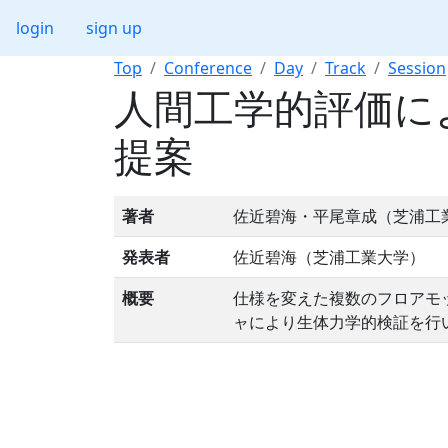
login
sign up
Top
Conference
Day
Track
Session
人間工学的評価に
提案
著者
佐近碧海・平尾章成（芝浦工
発表者
佐近碧海（芝浦工業大学）
概要
仕様を変えた複数のフロアモ
ャにより生体力学的検証を行