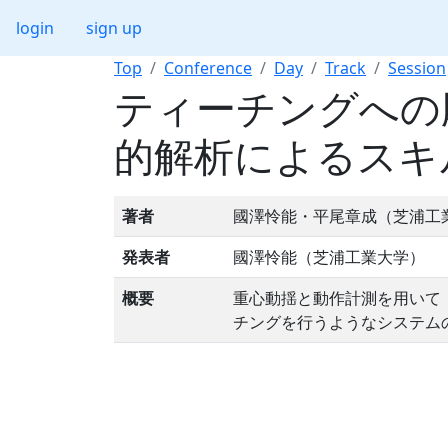
login
sign up
Top
Conference
Day
Track
Session
ティーチングへの
的解析によるスキ
著者
國澤怜能・平尾章成（芝浦工
発表者
國澤怜能（芝浦工業大学）
概要
重心動揺と動作計測を用いて
チングを行うようなシステム