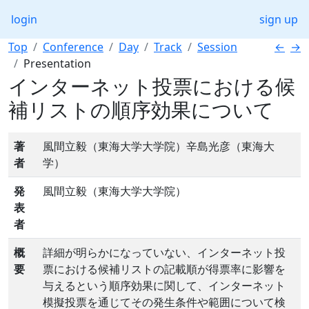
login
sign up
Top
Conference
Day
Track
Session
←
→
Presentation
インターネット投票における候
補リストの順序効果について
著
風間立毅（東海大学大学院）辛島光彦（東海大
者
学）
発
風間立毅（東海大学大学院）
表
者
概
詳細が明らかになっていない、インターネット投
要
票における候補リストの記載順が得票率に影響を
与えるという順序効果に関して、インターネット
模擬投票を通じてその発生条件や範囲について検