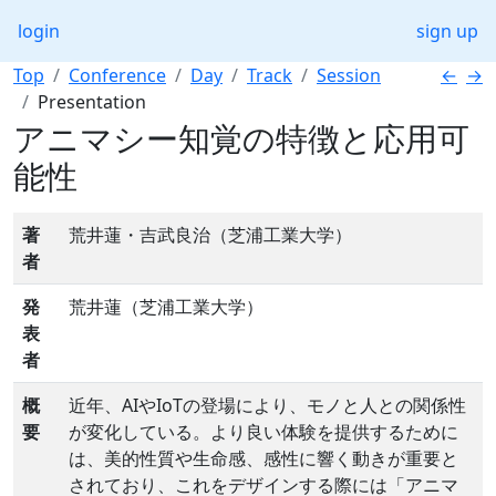
login
sign up
Top
Conference
Day
Track
Session
←
→
Presentation
アニマシー知覚の特徴と応用可
能性
著
荒井蓮・吉武良治（芝浦工業大学）
者
発
荒井蓮（芝浦工業大学）
表
者
概
近年、AIやIoTの登場により、モノと人との関係性
要
が変化している。より良い体験を提供するために
は、美的性質や生命感、感性に響く動きが重要と
されており、これをデザインする際には「アニマ