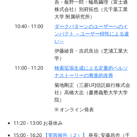
吾・板野一郎・輪島繭理（富士通
株式会社）別府拓也（元千葉工業
大学 附属研究所）
10:40 - 11:00
ダークパターンのユーザーへのイ
ンパクト ～ユーザー特性による違
い～
伊藤綾音・吉武良治（芝浦工業大
学）
11:00 - 11:20
検索拡張生成による定量的ペルソ
ナストーリーの漸進的改善
菊地剛正（三菱UFJ信託銀行株式会
社）高橋大志（慶應義塾大学大学
院）
※ オンライン発表
11:20 - 13:00 お昼休み
15:00 - 16:20
【実践報告（２）】
座長: 安藤昌也（千