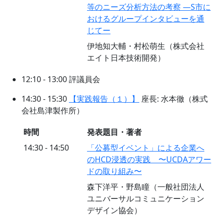
等のニーズ分析方法の考察 ―S市に
おけるグループインタビューを通
じてー
伊地知大輔・村松萌生（株式会社
エイト日本技術開発）
12:10 - 13:00 評議員会
14:30 - 15:30
【実践報告（１）】
座長: 水本徹（株式
会社島津製作所）
時間
発表題目・著者
14:30 - 14:50
「公募型イベント」による企業へ
のHCD浸透の実践 〜UCDAアワー
ドの取り組み〜
森下洋平・野島瞳（一般社団法人
ユニバーサルコミュニケーション
デザイン協会）