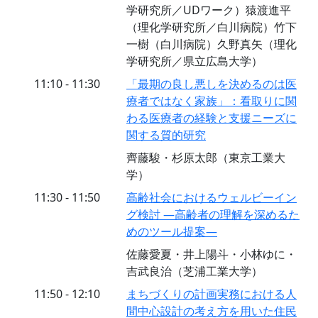
学研究所／UDワーク）猿渡進平
（理化学研究所／白川病院）竹下
一樹（白川病院）久野真矢（理化
学研究所／県立広島大学）
11:10 - 11:30
「最期の良し悪しを決めるのは医
療者ではなく家族」：看取りに関
わる医療者の経験と支援ニーズに
関する質的研究
齊藤駿・杉原太郎（東京工業大
学）
11:30 - 11:50
高齢社会におけるウェルビーイン
グ検討 ―高齢者の理解を深めるた
めのツール提案―
佐藤愛夏・井上陽斗・小林ゆに・
吉武良治（芝浦工業大学）
11:50 - 12:10
まちづくりの計画実務における人
間中心設計の考え方を用いた住民