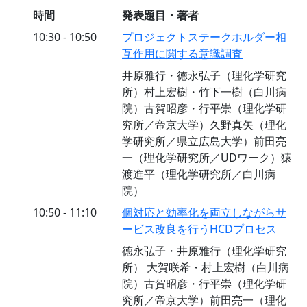
時間
発表題目・著者
10:30 - 10:50
プロジェクトステークホルダー相
互作用に関する意識調査
井原雅行・徳永弘子（理化学研究
所）村上宏樹・竹下一樹（白川病
院）古賀昭彦・行平崇（理化学研
究所／帝京大学）久野真矢（理化
学研究所／県立広島大学）前田亮
一（理化学研究所／UDワーク）猿
渡進平（理化学研究所／白川病
院）
10:50 - 11:10
個対応と効率化を両立しながらサ
ービス改良を行うHCDプロセス
徳永弘子・井原雅行（理化学研究
所） 大賀咲希・村上宏樹（白川病
院）古賀昭彦・行平崇（理化学研
究所／帝京大学）前田亮一（理化